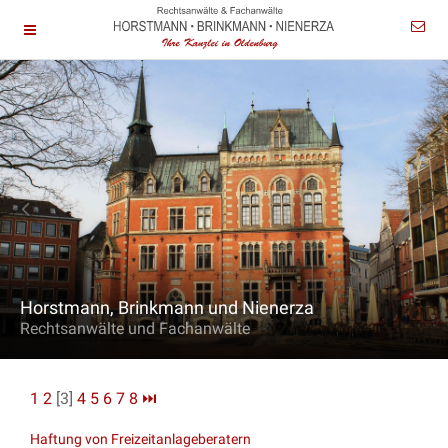
Horstmann, Brinkmann und Nienerza
Rechtsanwälte und Fachanwälte
1
2
[3]
4
5
6
7
8
⏭
Haftung von Freizeitanlageberatern